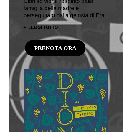
Dioniso viene respinto dalla
famiglia della madre e
perseguitato dalla gelosia di Era.
LEGGI TUTTO
PRENOTA ORA