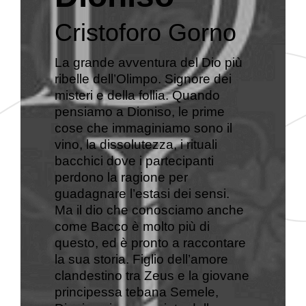
Cristoforo Gorno
La grande avventura del Dio più
ribelle dell’Olimpo. Signore dei
misteri e della follia. Quando
pensiamo a Dioniso, le prime
cose che immaginiamo sono il
vino, la dissolutezza, i rituali
bacchici dove i partecipanti
perdono la ragione per
guadagnare l’estasi dei sensi.
Ma il dio che conosciamo anche
come Bacco è molto più di
questo, ed è pronto a raccontare
la sua storia. Figlio dell’amore
clandestino tra Zeus e la giovane
principessa tebana Semele,