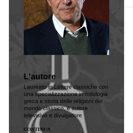
L’autore
Laureato in Lettere classiche con
una specializzazione in mitologia
greca e storia delle religioni del
mondo classico, è autore
televisivo e divulgatore
CONTINUA