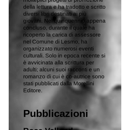
della lettura e ha tradotto e scritto
diversi libri destinati ai più
giovani. Nel quinquennio appena
concluso, durante il quale ha
ricoperto la carica di assessore
nel Comune di Lesmo, ha
organizzato numerosi eventi
culturali. Solo in epoca recente si
è avvicinata alla scrittura per
adulti; alcuni suoi racconti e un
romanzo di cui è co-autrice sono
stati pubblicati dalla Morellini
Editore.
Pubblicazioni