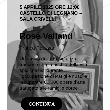
5 APRILE 2025 ORE 12:00
CASTELLO DI LEGNANO –
SALA CRIVELLI
Rose Valland
Franca Pellizzari
Un’eroina della Resistenza
francese che, a rischio della vita,
spiò i nazisti durante
l’occupazione di Parigi e riuscì a
recuperare 60.000 opere d’arte
trafugate alle famiglie ebree
CONTINUA