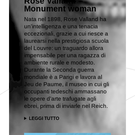
Rose Valland –
Monument woman
Nata nel 1898, Rose Valland ha
un’intelligenza e una tenacia
eccezionali, grazie a cui riesce a
laurearsi nella prestigiosa scuola
del Louvre: un traguardo allora
impensabile per una ragazza di
ambiente rurale e modesto.
Durante la Seconda guerra
mondiale è a Parigi e lavora al
Jeu de Paume, il museo in cui gli
occupanti tedeschi ammassano
le opere d’arte trafugate agli
ebrei, prima di inviarle nel Reich.
LEGGI TUTTO