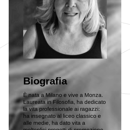
Biografia
È nata a Milano e vive a Monza.
Laureata in Filosofia, ha dedicato
la vita professionale ai ragazzi:
ha insegnato al liceo classico e
alle medie, ha dato vita a
molteplici progetti di promozione