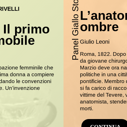
Panel Giallo Storico
IVELLI
L’anato
ombre
 Il primo
mobile
Giulio Leoni
Roma, 1822. Dopo gl
da giovane chirurgo
ipazione femminile che
Marzio deve ora nas
prima donna a compiere
politiche in una citt
fidando le convenzioni
pontificie. Membro 
e. Un’invenzione
si fa carico di racco
vittime del Tevere, 
anatomista, stende
morti.
CONTINUA