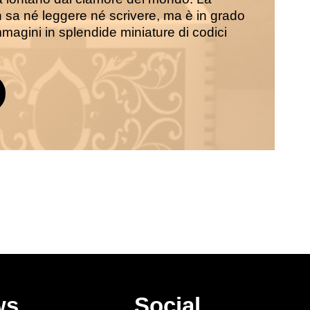
n sa né leggere né scrivere, ma è in grado
mmagini in splendide miniature di codici
ws
Social