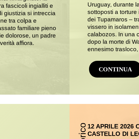
Uruguay, durante la 
 fascicoli ingialliti e
sottoposti a torture 
 giustizia si intreccia
dei Tupamaros – tra
ne tra colpa e
vissero in isolament
assato familiare pieno
calabozos. In una c
e dolorose, un padre
dopo la morte di W
erità affiora.
ennesimo trasloco, 
CONTINUA
12 APRILE 2026 
CASTELLO DI L