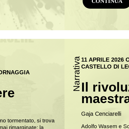
CONTINUA
Narrativa
11 APRILE 2026 
CASTELLO DI LE
CORNAGGIA
Il rivol
ere
maestr
Gaja Cenciarelli
o tormentato, si trova
Adolfo Wasem e Son
mai rimarginate: la