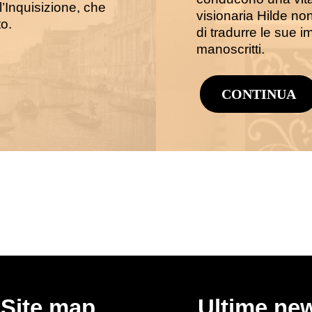
ll’Inquisizione, che
visionaria Hilde no
o.
di tradurre le sue i
manoscritti.
CONTINUA
Site map
Ultime ne