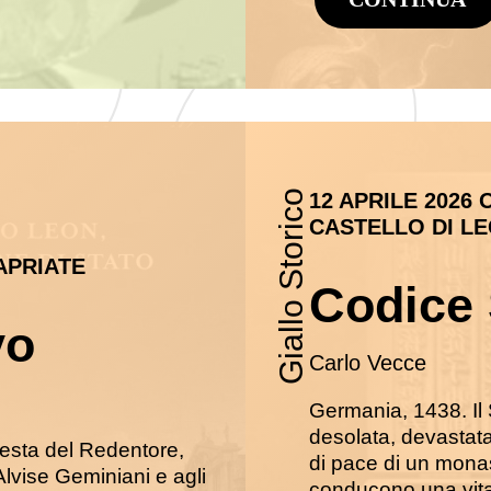
Giallo Storico
12 APRILE 2026 
CASTELLO DI LE
APRIATE
Codice 
vo
Carlo Vecce
Germania, 1438. Il
desolata, devastata
 festa del Redentore,
di pace di un monas
Alvise Geminiani e agli
conducono una vita