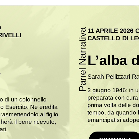
0
Panel Narrativa
11 APRILE 2026 
IVELLI
CASTELLO DI L
L’alba 
a
Sarah Pellizzari Ra
2 giugno 1946: in 
preparata con cura
 di un colonnello
prima volta delle d
o Esercito. Ne eredita
tempo, da quando l
rasmettendolo al figlio
emancipatisi adope
herà il bene ricevuto,
ti.