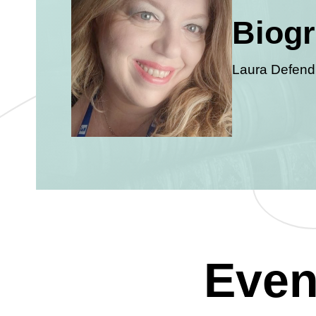
Biogr
Laura Defendi,
Even