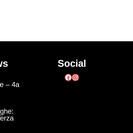
ws
Social
Facebook
Instagram
he – 4a
ighe:
Terza