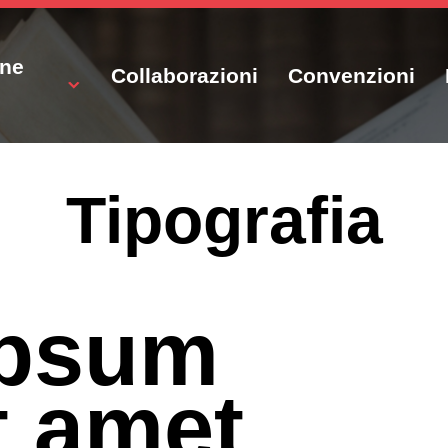
one
Collaborazioni
Convenzioni
Tipografia
ipsum
t amet