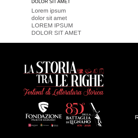
DOLOR SIT AMET
Lorem ipsum
dolor sit amet
LOREM IPSUM
DOLOR SIT AMET