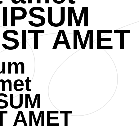
 IPSUM
SIT AMET
sum
amet
PSUM
T AMET