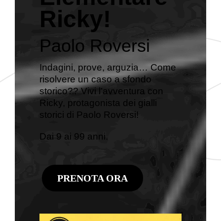
Ricky!
Paolo Roversi
Indagini, prove, arguzia… Come
risolvere un caso a sfondo
storico?? Vivi l’avventura con
Ricky, protagonista dei gialli
storici di Paolo Roversi!
Dai 9 ai 99 anni.
PRENOTA ORA