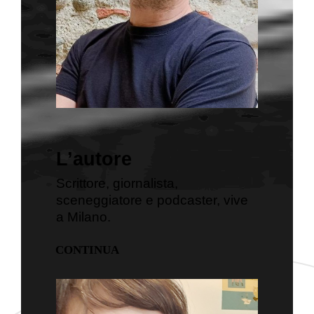
L’autore
Scrittore, giornalista,
sceneggiatore e podcaster, vive
a Milano.
CONTINUA