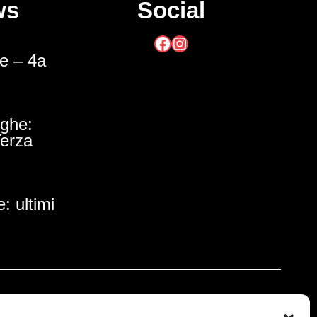
ws
Social
Facebook
Instagram
he – 4a
ighe:
Terza
: ultimi
l contributo di:
Sponsor Tecnici: