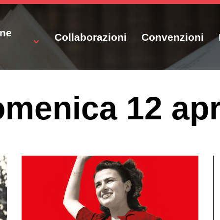
one
Collaborazioni
Convenzioni
menica 12 apr