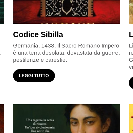
Codice Sibilla
L
Germania, 1438. Il Sacro Romano Impero
L
a
è una terra desolata, devastata da guerre,
r
pestilenze e carestie.
G
v
LEGGI TUTTO