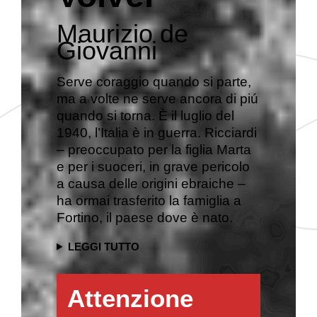
Maurizio de
Giovanni
Serve coraggio quando si parte,
ma a volte ne serve ancora di piú
quando si torna. È il luglio del
1940, l’Italia è in guerra. Ricciardi
– preoccupato per la figlia Marta
e per i suoceri, in grave pericolo
a causa delle origini ebraiche –
ha ormai trasferito la famiglia a
Fortino, il paese dove è nato.
LEGGI TUTTO
Attenzione