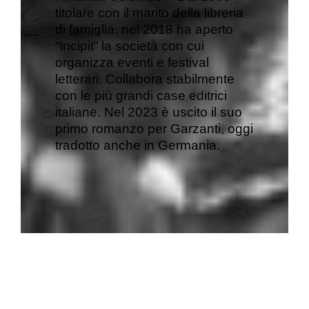
titolare con il marito della libreria
di famiglia, nel 2018 ha aperto
“Incipit” la società con cui
organizza eventi e festival
letterari. Collabora stabilmente
con le più grandi case editrici
italiane. Nel 2023 è uscito il suo
primo romanzo per Garzanti, oggi
tradotto anche in Germania.