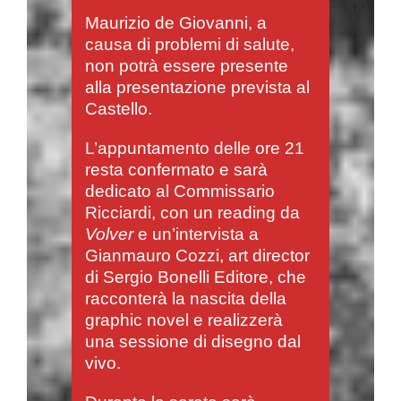
Maurizio de Giovanni, a
causa di problemi di salute,
non potrà essere presente
alla presentazione prevista al
Castello.
L’appuntamento delle ore 21
resta confermato e sarà
dedicato al Commissario
Ricciardi, con un reading da
Volver
e un’intervista a
Gianmauro Cozzi, art director
di Sergio Bonelli Editore, che
racconterà la nascita della
graphic novel e realizzerà
una sessione di disegno dal
vivo.