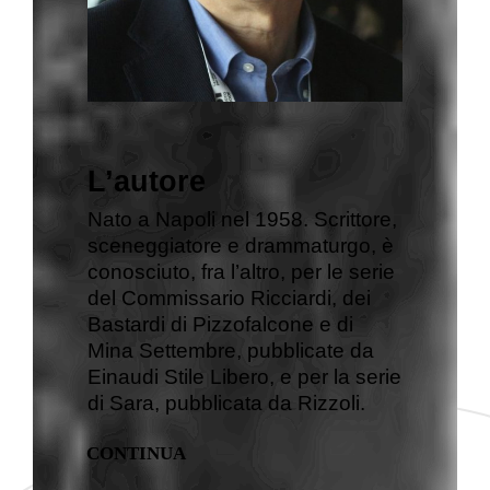
L’autore
Nato a Napoli nel 1958. Scrittore,
sceneggiatore e drammaturgo, è
conosciuto, fra l’altro, per le serie
del Commissario Ricciardi, dei
Bastardi di Pizzofalcone e di
Mina Settembre, pubblicate da
Einaudi Stile Libero, e per la serie
di Sara, pubblicata da Rizzoli.
CONTINUA