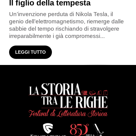
Il figlio della tempesta
Un’invenzione perduta di Nikola Tesla, il
genio dell’elettromagnetismo, riemerge dalle
sabbie del tempo rischiando di stravolgere
irreparabilmente i già compromessi...
LEGGI TUTTO