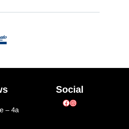
ws
Social
Facebook
Instagram
he – 4a