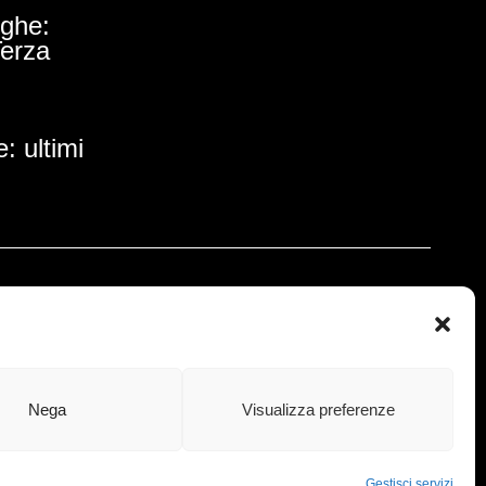
ighe:
Terza
: ultimi
l contributo di:
Sponsor Tecnici:
Nega
Visualizza preferenze
Gestisci servizi