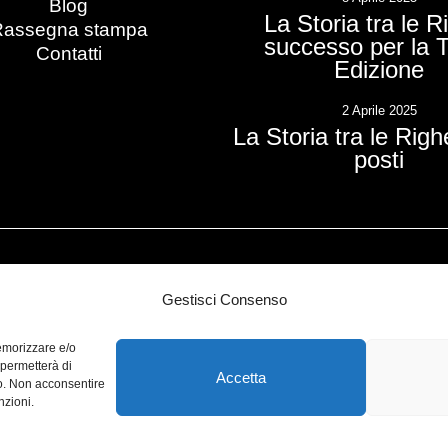
Blog
La Storia tra le R
Rassegna stampa
successo per la 
Contatti
Edizione
2 Aprile 2025
La Storia tra le Righe
posti
Promosso da:
Con i
Gestisci Consenso
memorizzare e/o
 permetterà di
Accetta
to. Non acconsentire
nzioni.