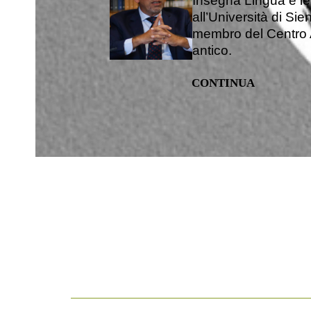
Insegna Lingua e let
all’Università di Si
membro del Centro 
antico.
CONTINUA