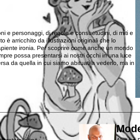
oni e personaggi, di regole e consuetudini, di miti e
 è arricchito da illustrazioni originali che lo
iente ironia. Per scoprire come anche un mondo
re possa presentarsi ai nostri occhi in una luce
sa da quella in cui siamo abituati a vederlo, ma in
.
Mode