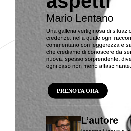
aspetti
Mario Lentano
Una galleria vertiginosa di situazi
credenze, nella quale ogni racconto
commentano con leggerezza e sap
che crediamo di conoscere da semp
nuova, spesso sorprendente, diver
ogni caso non meno affascinante
PRENOTA ORA
L’autore