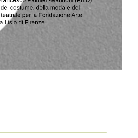
Francesco Palmieri-Marinoni (Ph.D)
o del costume, della moda e del
teatrale per la Fondazione Arte
a Lisio di Firenze.