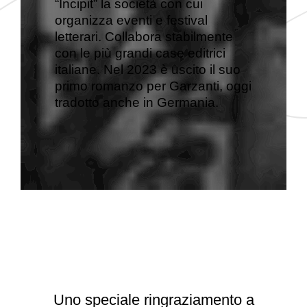
“Incipit” la società con cui
organizza eventi e festival
letterari. Collabora stabilmente
con le più grandi case editrici
italiane. Nel 2023 è uscito il suo
primo romanzo per Garzanti, oggi
tradotto anche in Germania.
Uno speciale ringraziamento a