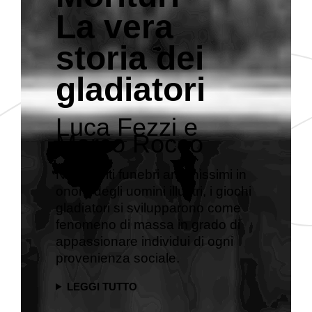
La vera
storia dei
gladiatori
Luca Fezzi e
Marco Rocco
Nati da riti funebri antichissimi in
onore degli uomini illustri, i giochi
gladiatori si svilupparono come
fenomeno di massa in grado di
appassionare individui di ogni
provenienza sociale.
LEGGI TUTTO