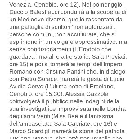
Venezia, Cenobio, ore 12). Nel pomeriggio
Duccio Balestracci condurrà alla scoperta di
un Medioevo diverso, quello raccontato da
una pattuglia di scrittori ‘non autorizzati’,
persone comuni, non acculturate, che si
esprimono in un volgare approssimativo, ma
senza condizionamenti (L’Erodoto che
guardava i maiali e altre storie, Sala Previati,
ore 15) e poi si tornerà ai tempi dell’Impero
Romano con Cristina Fantini che, in dialogo
con Pietro Sorace, narrerà le gesta di Lucio
Avidio Corvo (L’ultima notte di Ercolano,
Cenobio, ore 15.30). Alessia Gazzola
coinvolgerà il pubblico nelle indagini della
sua investigatrice improvvisata nella Londra
degli anni Venti (Miss Bee e il fantasma
dell’ambasciata, Sala Capriate, ore 16) e
Marco Scardigli narrerà la storia del patriota
Luciano Manara, che lottò per un’Italia che