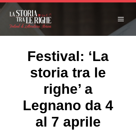
T
o
g
g
l
e
n
Festival: ‘La
a
v
i
storia tra le
g
a
t
i
righe’ a
o
n
Legnano da 4
al 7 aprile