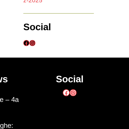
z-2025
Social
Facebook
Instagram
ws
Social
Facebook
Instagram
he – 4a
ighe: